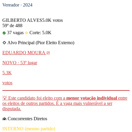
Vereador · 2024
ELEITO
GILBERTO ALVES
5.0K votos
59º de 488
37 vagas
Corte: 5.0K
Alvo Principal (Pior Eleito Externo)
EDUARDO MOURA
NOVO · 53º lugar
5.3K
votos
💡 Este candidato foi eleito com a
menor votação individual
entre
os eleitos de outros partidos. É a vaga mais vulnerável a ser
disputada.
Concorrentes Diretos
INTERNO (mesmo partido)