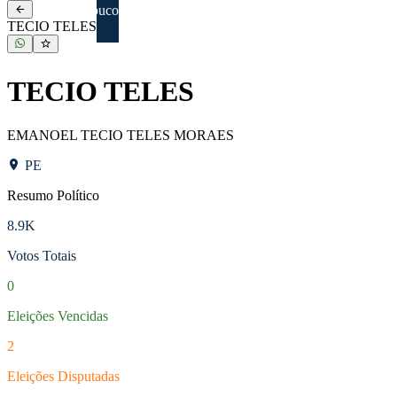
NOVO
Pernambuco
TECIO TELES
TECIO TELES
EMANOEL TECIO TELES MORAES
PE
Resumo Político
8.9K
Votos Totais
0
Eleições Vencidas
2
Eleições Disputadas