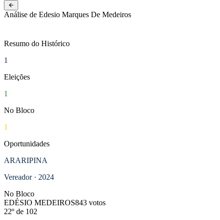
NOVO
Pernambuco
Análise de Edesio Marques De Medeiros
Resumo do Histórico
1
Eleições
1
No Bloco
1
Oportunidades
ARARIPINA
Vereador · 2024
No Bloco
EDÉSIO MEDEIROS
843 votos
22º de 102