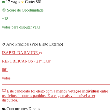
17 vagas
Corte: 861
🎯 Score de Oportunidade
+18
votos para disputar vaga
Muito próximo!
Alvo Principal (Pior Eleito Externo)
IZABEL DA SAÚDE
REPUBLICANOS · 21º lugar
861
votos
💡 Este candidato foi eleito com a
menor votação individual
entre
os eleitos de outros partidos. É a vaga mais vulnerável a ser
disputada.
Concorrentes Diretos