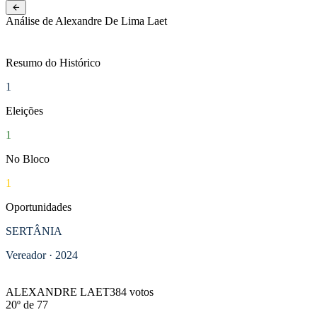
NOVO
Pernambuco
Análise de Alexandre De Lima Laet
Resumo do Histórico
1
Eleições
1
No Bloco
1
Oportunidades
SERTÂNIA
Vereador · 2024
ELEITO
ALEXANDRE LAET
384 votos
20º de 77