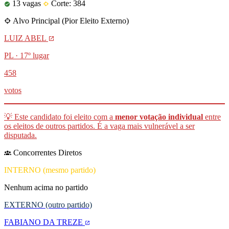
13 vagas
Corte: 384
Alvo Principal (Pior Eleito Externo)
LUIZ ABEL
PL · 17º lugar
458
votos
💡 Este candidato foi eleito com a
menor votação individual
entre
os eleitos de outros partidos. É a vaga mais vulnerável a ser
disputada.
Concorrentes Diretos
INTERNO (mesmo partido)
Nenhum acima no partido
EXTERNO (outro partido)
FABIANO DA TREZE