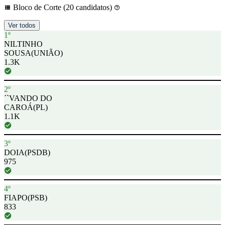
Bloco de Corte (20 candidatos)
Ver todos
1º
NILTINHO
SOUSA
(UNIÃO)
1.3K
2º
´`VANDO DO
CAROÁ
(PL)
1.1K
3º
DOIA
(PSDB)
975
4º
FIAPO
(PSB)
833