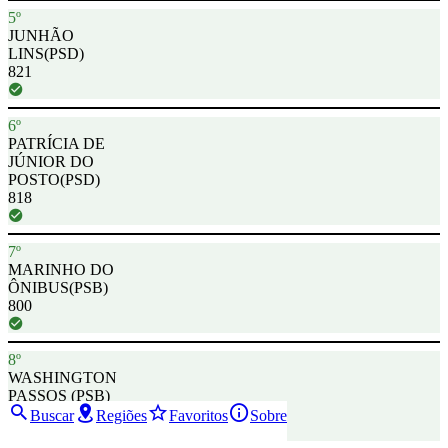
5º
JUNHÃO
LINS
(PSD)
821
6º
PATRÍCIA DE
JÚNIOR DO
POSTO
(PSD)
818
7º
MARINHO DO
ÔNIBUS
(PSB)
800
8º
WASHINGTON
PASSOS
(PSB)
725
Buscar
Regiões
Favoritos
Sobre